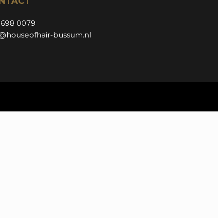
NTACT
 698 0079
o@houseofhair-bussum.nl