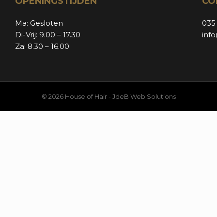
OPENINGSTIJDEN
CO
Ma: Gesloten
035
Di-Vrij: 9.00 – 17.30
inf
Za: 8.30 – 16.00
© 2026 House of Hair -
JdeB Web Solutions