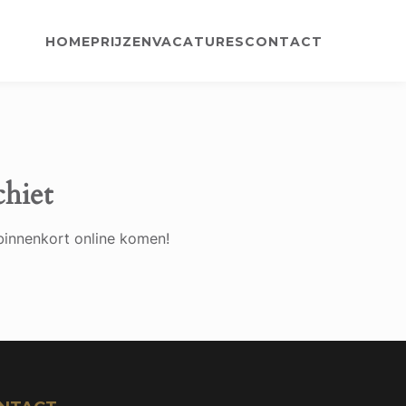
HOME
PRIJZEN
VACATURES
CONTACT
chiet
binnenkort online komen!