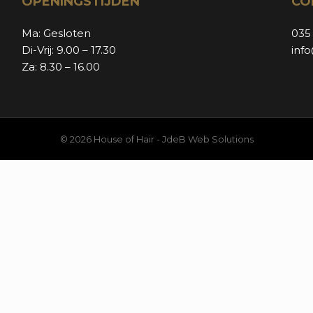
OPENINGSTIJDEN
CO
Ma: Gesloten
035
Di-Vrij: 9.00 – 17.30
inf
Za: 8.30 – 16.00
© 2026 House of Hair -
JdeB Web Solutions