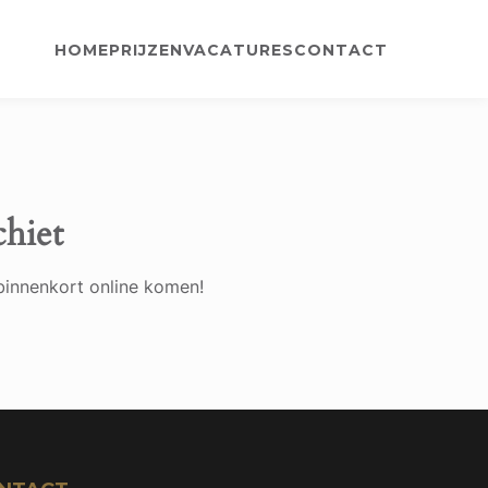
HOME
PRIJZEN
VACATURES
CONTACT
chiet
binnenkort online komen!