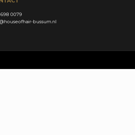
NTACT
 698 0079
o@houseofhair-bussum.nl