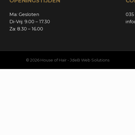
OPENINGSTIJDEN
CO
Ma: Gesloten
035
Di-Vrij: 9.00 – 17.30
inf
Za: 8.30 – 16.00
© 2026 House of Hair -
JdeB Web Solutions