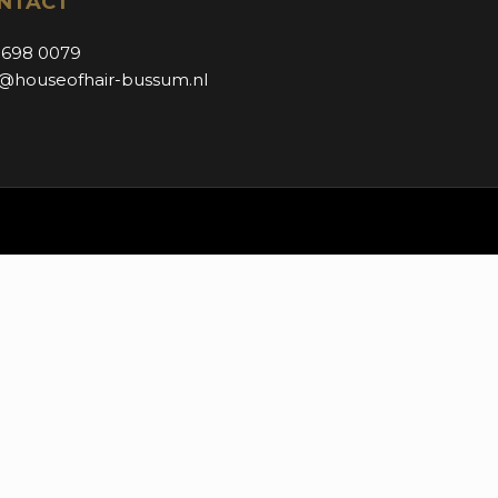
NTACT
 698 0079
o@houseofhair-bussum.nl