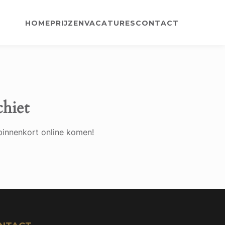
HOME
PRIJZEN
VACATURES
CONTACT
chiet
binnenkort online komen!