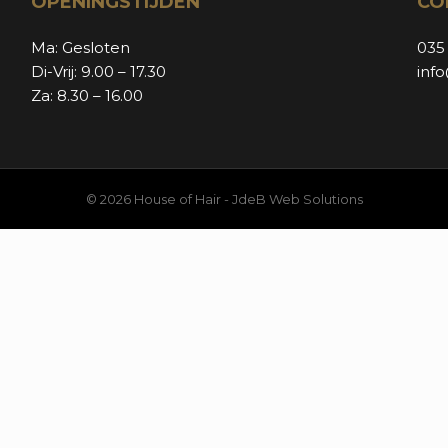
OPENINGSTIJDEN
CO
Ma: Gesloten
035
Di-Vrij: 9.00 – 17.30
inf
Za: 8.30 – 16.00
© 2026 House of Hair -
JdeB Web Solutions