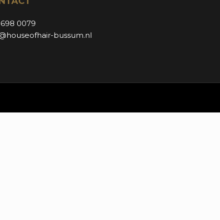
NTACT
 698 0079
o@houseofhair-bussum.nl