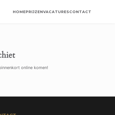
HOME
PRIJZEN
VACATURES
CONTACT
chiet
binnenkort online komen!