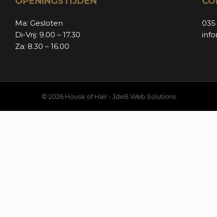
OPENINGSTIJDEN
CO
Ma: Gesloten
035
Di-Vrij: 9.00 – 17.30
inf
Za: 8.30 – 16.00
© 2026 House of Hair -
JdeB Web Solutions