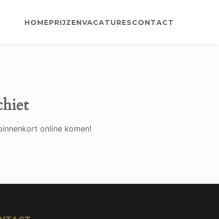
HOME
PRIJZEN
VACATURES
CONTACT
chiet
binnenkort online komen!