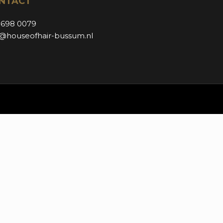
NTACT
 698 0079
o@houseofhair-bussum.nl