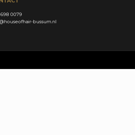
NTACT
 698 0079
o@houseofhair-bussum.nl