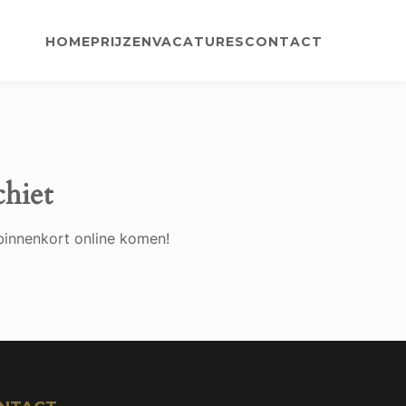
HOME
PRIJZEN
VACATURES
CONTACT
chiet
binnenkort online komen!