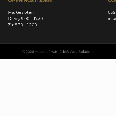
OPENINGSTIJDEN
CO
Ma: Gesloten
035
Di-Vrij: 9.00 – 17.30
inf
Za: 8.30 – 16.00
© 2026 House of Hair -
JdeB Web Solutions