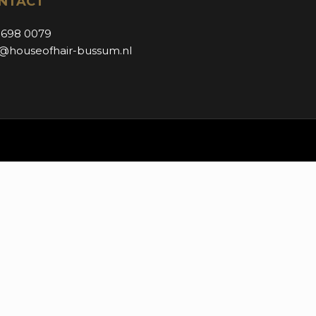
NTACT
 698 0079
o@houseofhair-bussum.nl