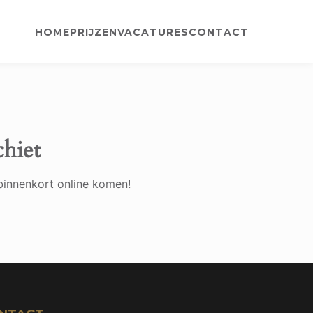
HOME
PRIJZEN
VACATURES
CONTACT
chiet
binnenkort online komen!